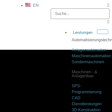
EN
Leistungen
Automatisierungstechn
Anlagenautomation
Maschinenautomation
Sondermaschinen
Maschinen - &
Anlagenbau
SPS-
Programmierung
CAD
Dienstleistungen
3D-Konstruktion